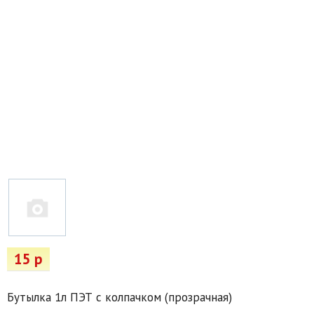
Товары для отдыха
Водоснабжение и полив
Пруды и бассейны
Спецодежда
Все для автолюбителей
Снегоуборочный инвентарь и реагенты
Стройматериалы
Подарочные сертификаты
15 р
Бутылка 1л ПЭТ с колпачком (прозрачная)