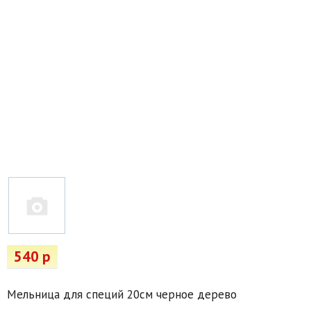
Товары для отдыха
Водоснабжение и полив
Пруды и бассейны
Спецодежда
Все для автолюбителей
Снегоуборочный инвентарь и реагенты
Стройматериалы
Подарочные сертификаты
540 р
Мельница для специй 20см черное дерево