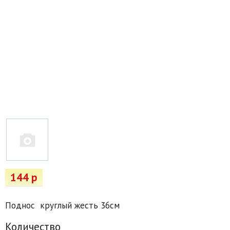
Товары для отдыха
Водоснабжение и полив
Пруды и бассейны
Спецодежда
Все для автолюбителей
Снегоуборочный инвентарь и реагенты
Стройматериалы
Подарочные сертификаты
144 р
Поднос круглый жесть 36см
Количество