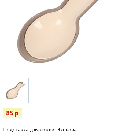
Товары для отдыха
Водоснабжение и полив
Пруды и бассейны
Спецодежда
Все для автолюбителей
Снегоуборочный инвентарь и реагенты
Стройматериалы
Подарочные сертификаты
85 р
Подставка для ложки "Эконова"