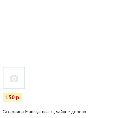
Товары для отдыха
Водоснабжение и полив
Пруды и бассейны
Спецодежда
Все для автолюбителей
Снегоуборочный инвентарь и реагенты
Стройматериалы
Подарочные сертификаты
150 р
Сахарница Marusya пласт., чайное дерево