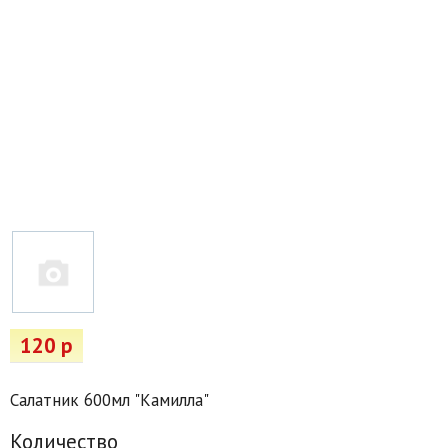
Товары для отдыха
Водоснабжение и полив
Пруды и бассейны
Спецодежда
Все для автолюбителей
Снегоуборочный инвентарь и реагенты
Стройматериалы
Подарочные сертификаты
120 р
Салатник 600мл "Камилла"
Количество