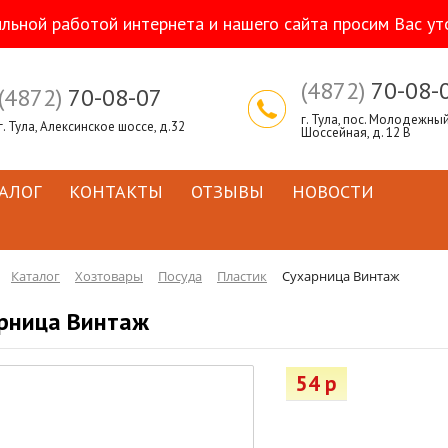
ильной работой интернета и нашего сайта просим Вас ут
(4872)
70-08-
(4872)
70-08-07
г. Тула, пос. Молодежный,
г. Тула, Алексинское шоссе, д.32
Шоссейная, д. 12 В
АЛОГ
КОНТАКТЫ
ОТЗЫВЫ
НОВОСТИ
Каталог
Хозтовары
Посуда
Пластик
Сухарница Винтаж
рница Винтаж
54 р