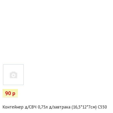
Товары для отдыха
Водоснабжение и полив
Пруды и бассейны
Спецодежда
Все для автолюбителей
Снегоуборочный инвентарь и реагенты
Стройматериалы
Подарочные сертификаты
90 р
Контейнер д/СВЧ 0,75л д/завтрака (16,5*12*7см) С550