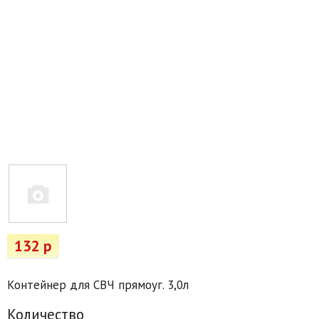
Товары для отдыха
Водоснабжение и полив
Пруды и бассейны
Спецодежда
Все для автолюбителей
Снегоуборочный инвентарь и реагенты
Стройматериалы
Подарочные сертификаты
132 р
Контейнер для СВЧ прямоуг. 3,0л
Количество