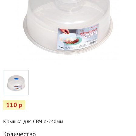
Товары для отдыха
Водоснабжение и полив
Пруды и бассейны
Спецодежда
Все для автолюбителей
Снегоуборочный инвентарь и реагенты
Стройматериалы
Подарочные сертификаты
110 р
Крышка для СВЧ d-240мм
Количество