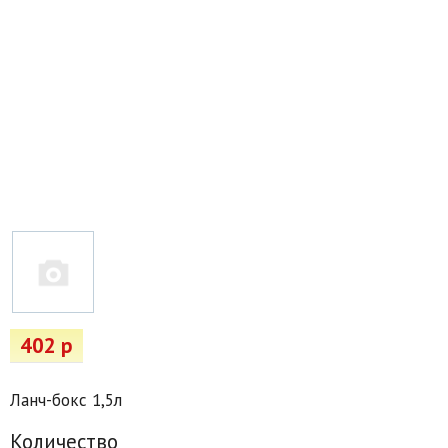
Товары для отдыха
Водоснабжение и полив
Пруды и бассейны
Спецодежда
Все для автолюбителей
Снегоуборочный инвентарь и реагенты
Стройматериалы
Подарочные сертификаты
402 р
Ланч-бокс 1,5л
Количество