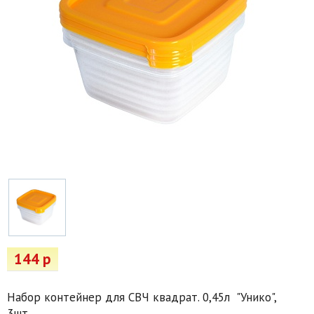
Товары для отдыха
Водоснабжение и полив
Пруды и бассейны
Спецодежда
Все для автолюбителей
Снегоуборочный инвентарь и реагенты
Стройматериалы
Подарочные сертификаты
144 р
Набор контейнер для СВЧ квадрат. 0,45л "Унико",
3шт