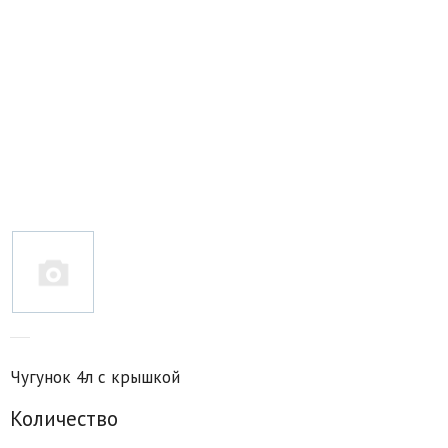
Товары для отдыха
Водоснабжение и полив
Пруды и бассейны
Спецодежда
Все для автолюбителей
Снегоуборочный инвентарь и реагенты
Стройматериалы
Подарочные сертификаты
Чугунок 4л с крышкой
Количество