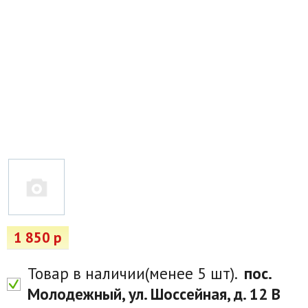
Товары для отдыха
Водоснабжение и полив
Пруды и бассейны
Спецодежда
Все для автолюбителей
Снегоуборочный инвентарь и реагенты
Стройматериалы
Подарочные сертификаты
1 850 р
Товар в наличии(менее 5 шт).
пос.
Молодежный, ул. Шоссейная, д. 12 В