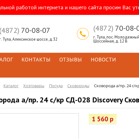
ильной работой интернета и нашего сайта просим Вас ут
(4872)
70-08-
(4872)
70-08-07
г. Тула, пос. Молодежный,
г. Тула, Алексинское шоссе, д.32
Шоссейная, д. 12 В
АЛОГ
КОНТАКТЫ
ОТЗЫВЫ
НОВОСТИ
Каталог
Хозтовары
Посуда
Сковороды
Сковорода а/пр. 24 с/к
орода а/пр. 24 с/кр СД-028 Discovery Ско
1 560 р