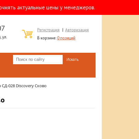
очнять актуальные цены у менеджеров.
07
Регистрация
|
Авторизация
 ул.
В корзине:
0 позиций
р СД-028 Discovery Сково
во