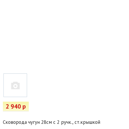
Товары для отдыха
Водоснабжение и полив
Пруды и бассейны
Спецодежда
Все для автолюбителей
Снегоуборочный инвентарь и реагенты
Стройматериалы
Подарочные сертификаты
2 940 р
Сковорода чугун 28см с 2 ручк., ст.крышкой