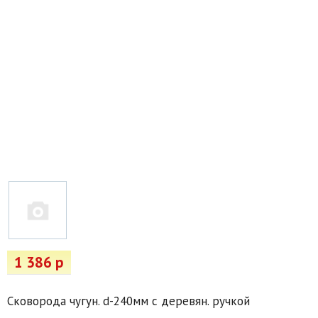
Товары для отдыха
Водоснабжение и полив
Пруды и бассейны
Спецодежда
Все для автолюбителей
Снегоуборочный инвентарь и реагенты
Стройматериалы
Подарочные сертификаты
1 386 р
Сковорода чугун. d-240мм с деревян. ручкой