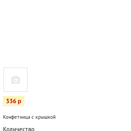
Товары для отдыха
Водоснабжение и полив
Пруды и бассейны
Спецодежда
Все для автолюбителей
Снегоуборочный инвентарь и реагенты
Стройматериалы
Подарочные сертификаты
336 р
Конфетница с крышкой
Количество