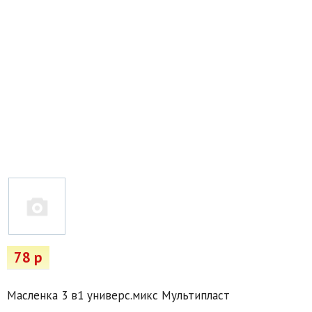
Товары для отдыха
Водоснабжение и полив
Пруды и бассейны
Спецодежда
Все для автолюбителей
Снегоуборочный инвентарь и реагенты
Стройматериалы
Подарочные сертификаты
78 р
Масленка 3 в1 универс.микс Мультипласт