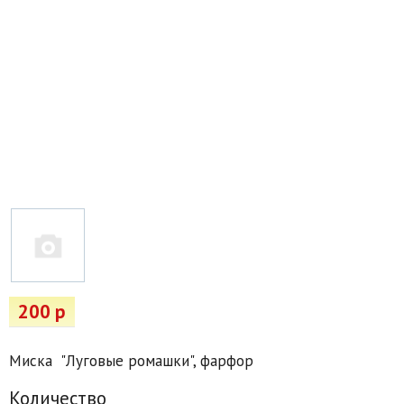
Товары для отдыха
Водоснабжение и полив
Пруды и бассейны
Спецодежда
Все для автолюбителей
Снегоуборочный инвентарь и реагенты
Стройматериалы
Подарочные сертификаты
200 р
Миска "Луговые ромашки", фарфор
Количество