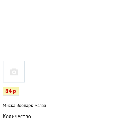
Товары для отдыха
Водоснабжение и полив
Пруды и бассейны
Спецодежда
Все для автолюбителей
Снегоуборочный инвентарь и реагенты
Стройматериалы
Подарочные сертификаты
84 р
Миска Зоопарк малая
Количество