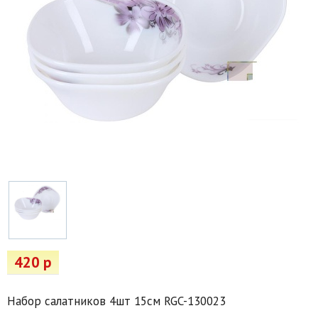
Товары для отдыха
Водоснабжение и полив
Пруды и бассейны
Спецодежда
Все для автолюбителей
Снегоуборочный инвентарь и реагенты
Стройматериалы
Подарочные сертификаты
420 р
Набор салатников 4шт 15см RGC-130023