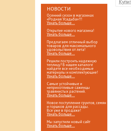
клик
Купить в 1 клик
Купит
НОВОСТИ
Осенний сезон в магазинах
«Родная Усадьба»!!!
Узнать больше...
Открытие нового магазина!
Узнать больше...
Предлагаем отличный выбор
товаров для максимального
удовольствия от лета!
Узнать больше...
Решили построить надежную
теплицу? В нашем каталоге
найдете все необходимые
материалы и комплектующие!
Узнать больше...
Самые устойчивые и
неприхотливые саженцы
травянистых растений.
Узнать больше...
Новое поступление грунтов, семян
и горшков для рассады.
Все уже в продаже!
Узнать больше...
Мы запустили новый сайт
Узнать больше...