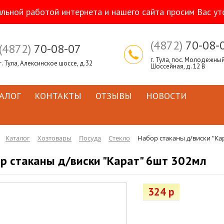
ильной работой интернета и нашего сайта просим Вас ут
(4872)
70-08-
(4872)
70-08-07
г. Тула, пос. Молодежный,
г. Тула, Алексинское шоссе, д.32
Шоссейная, д. 12 В
АЛОГ
КОНТАКТЫ
ОТЗЫВЫ
НОВОСТИ
Каталог
Хозтовары
Посуда
Стекло
Набор стаканы д/виски "Ка
р стаканы д/виски "Карат" 6шт 302мл
324 р