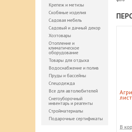
Крепеж и метизы
Скобяные изделия
ПЕР
Садовая мебель
Садовый и дачный декор
Хозтовары
Отопление и
климатическое
оборудование
Товары для отдыха
Водоснабжение и полив
Пруды и бассейны
Спецодежда
Все для автолюбителей
зовый 50л
Банка 1,5л ско
Агри
лист
Снегоуборочный
инвентарь и реагенты
Стройматериалы
Подарочные сертификаты
В корзину
В ко
7 600 р
55 р