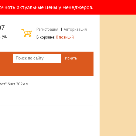
очнять актуальные цены у менеджеров.
07
Регистрация
|
Авторизация
 ул.
В корзине:
0 позиций
рат" 6шт 302мл