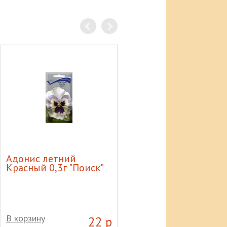
Адонис летний
Баллон газовый 50л
Красный 0,3г "Поиск"
В корзину
В корзину
22 р
7 60