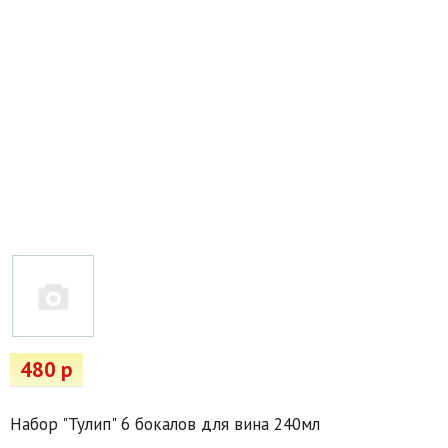
Товары для отдыха
Водоснабжение и полив
Пруды и бассейны
Спецодежда
Все для автолюбителей
Снегоуборочный инвентарь и реагенты
Стройматериалы
Подарочные сертификаты
480 р
Набор "Тулип" 6 бокалов для вина 240мл