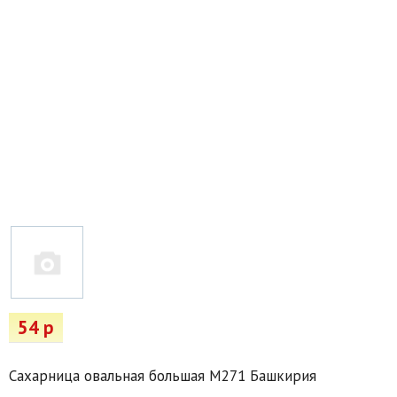
Товары для отдыха
Водоснабжение и полив
Пруды и бассейны
Спецодежда
Все для автолюбителей
Снегоуборочный инвентарь и реагенты
Стройматериалы
Подарочные сертификаты
54 р
Сахарница овальная большая М271 Башкирия