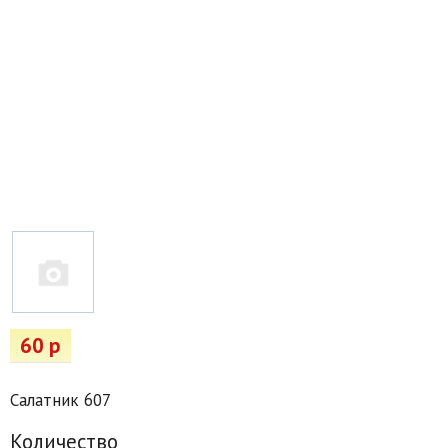
Товары для отдыха
Водоснабжение и полив
Пруды и бассейны
Спецодежда
Все для автолюбителей
Снегоуборочный инвентарь и реагенты
Стройматериалы
Подарочные сертификаты
60 р
Салатник 607
Количество