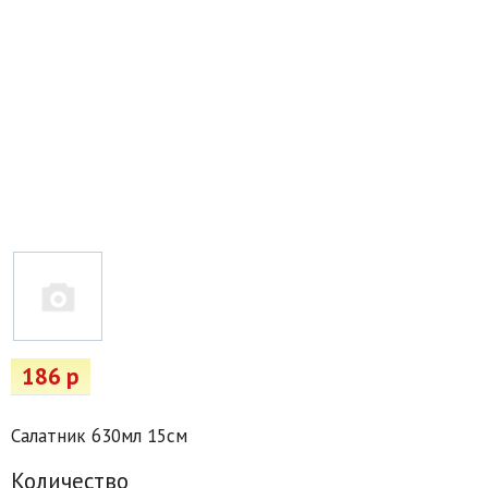
Товары для отдыха
Водоснабжение и полив
Пруды и бассейны
Спецодежда
Все для автолюбителей
Снегоуборочный инвентарь и реагенты
Стройматериалы
Подарочные сертификаты
186 р
Салатник 630мл 15см
Количество