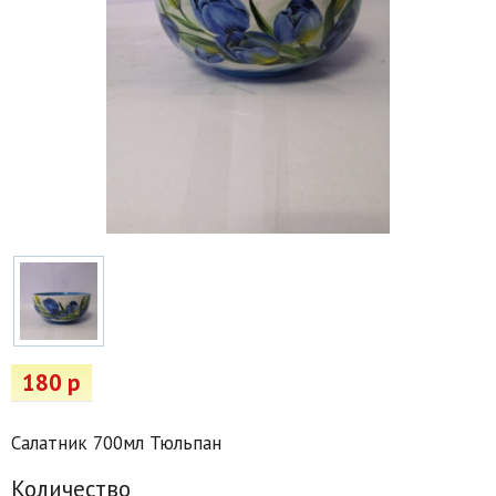
Товары для отдыха
Водоснабжение и полив
Пруды и бассейны
Спецодежда
Все для автолюбителей
Снегоуборочный инвентарь и реагенты
Стройматериалы
Подарочные сертификаты
180 р
Салатник 700мл Тюльпан
Количество