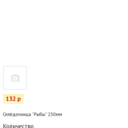
Товары для отдыха
Водоснабжение и полив
Пруды и бассейны
Спецодежда
Все для автолюбителей
Снегоуборочный инвентарь и реагенты
Стройматериалы
Подарочные сертификаты
132 р
Селёдочница "Рыбы" 250мм
Количество