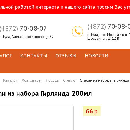
ильной работой интернета и нашего сайта просим Вас ут
(4872)
70-08-
(4872)
70-08-07
г. Тула, пос. Молодежный,
г. Тула, Алексинское шоссе, д.32
Шоссейная, д. 12 В
АЛОГ
КОНТАКТЫ
ОТЗЫВЫ
НОВОСТИ
Каталог
Хозтовары
Посуда
Стекло
Стакан из набора Гирлянда
ан из набора Гирлянда 200мл
66 р