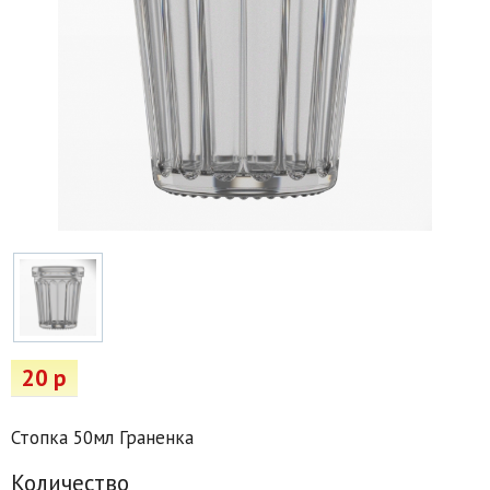
Товары для отдыха
Водоснабжение и полив
Пруды и бассейны
Спецодежда
Все для автолюбителей
Снегоуборочный инвентарь и реагенты
Стройматериалы
Подарочные сертификаты
20 р
Стопка 50мл Граненка
Количество