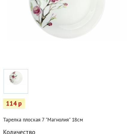
Товары для отдыха
Водоснабжение и полив
Пруды и бассейны
Спецодежда
Все для автолюбителей
Снегоуборочный инвентарь и реагенты
Стройматериалы
Подарочные сертификаты
114 р
Тарелка плоская 7 "Магнолия" 18см
Количество