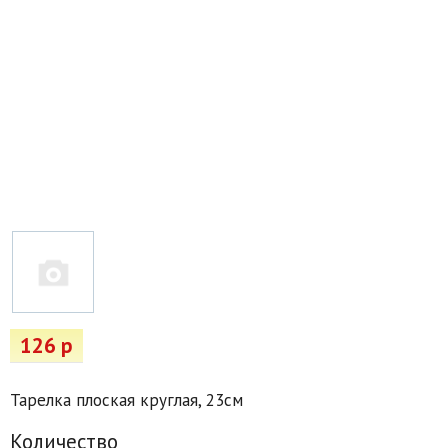
Товары для отдыха
Водоснабжение и полив
Пруды и бассейны
Спецодежда
Все для автолюбителей
Снегоуборочный инвентарь и реагенты
Стройматериалы
Подарочные сертификаты
126 р
Тарелка плоская круглая, 23см
Количество