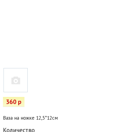
Товары для отдыха
Водоснабжение и полив
Пруды и бассейны
Спецодежда
Все для автолюбителей
Снегоуборочный инвентарь и реагенты
Стройматериалы
Подарочные сертификаты
360 р
Ваза на ножке 12,5*12см
Количество