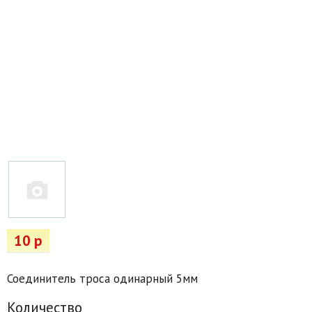
Товары для отдыха
Водоснабжение и полив
Пруды и бассейны
Спецодежда
Все для автолюбителей
Снегоуборочный инвентарь и реагенты
Стройматериалы
Подарочные сертификаты
10 р
Соединитель троса одинарный 5мм
Количество