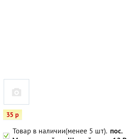
Товары для отдыха
Водоснабжение и полив
Пруды и бассейны
Спецодежда
Все для автолюбителей
Снегоуборочный инвентарь и реагенты
Стройматериалы
Подарочные сертификаты
35 р
Товар в наличии(менее 5 шт).
пос.