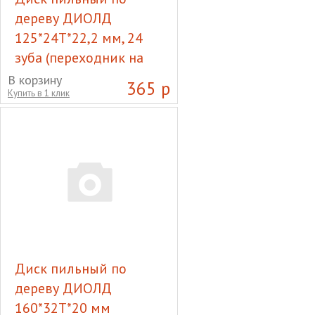
дереву ДИОЛД
125*24Т*22,2 мм, 24
зуба (переходник на
20)
В корзину
365 р
Купить в 1 клик
Диск пильный по дереву
ДИОЛД 125*24Т*22,2 мм,
24 зуба (переходник на 20)
Диск пильный по
дереву ДИОЛД
160*32Т*20 мм