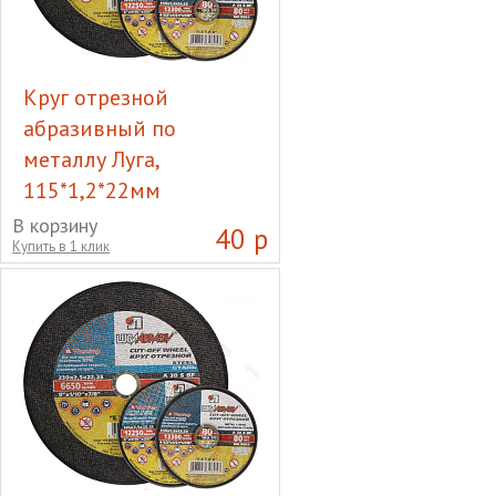
Круг отрезной
абразивный по
металлу Луга,
115*1,2*22мм
Круг отрезной абразивный
В корзину
40 р
Купить в 1 клик
по металлу Луга,
115*1,2*22мм