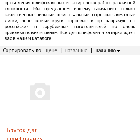
проведения шлифовальных и затирочных работ различной
Товары для отдыха
сложности. Мы предлагаем вашему вниманию только
Водоснабжение и полив
качественные пильные, шлифовальные, отрезные алмазные
диски, лепестковые круги торцевые и пр. напрямую от
Пруды и бассейны
российских и зарубежных изготовителей по очень
привлекательным ценам. Все для шлифовки и затирки ждет
Спецодежда
вас в нашем каталоге!
Все для автолюбителей
|
|
наличию
Сортировать по:
цене
названию
Снегоуборочный инвентарь и реагенты
Стройматериалы
Подарочные сертификаты
Брусок для
шлифования