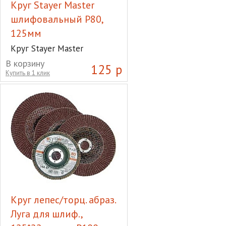
Круг Stayer Master
шлифовальный Р80,
125мм
Круг Stayer Master
шлифовальный Р80, 125мм
В корзину
125 р
Купить в 1 клик
Круг лепес/торц. абраз.
Луга для шлиф.,