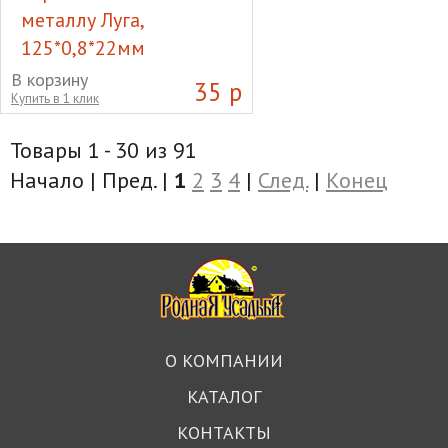
металлу Луга,
125*0,8*22мм
Круг отрезной абразивный
В корзину
35 р
Купить в 1 клик
по металлу Луга,
125*0,8*22мм
Товары 1 - 30 из 91
Начало | Пред. |
1
2
3
4
|
След.
|
Конец
О КОМПАНИИ
КАТАЛОГ
КОНТАКТЫ