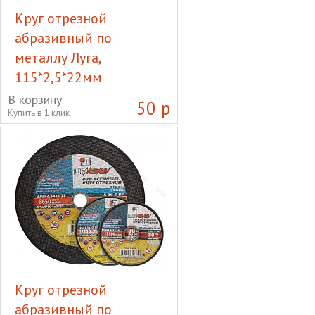
Круг отрезной
абразивный по
металлу Луга,
115*2,5*22мм
Круг отрезной абразивный
В корзину
50 р
Купить в 1 клик
по металлу Луга,
115*2,5*22мм
Круг отрезной
абразивный по