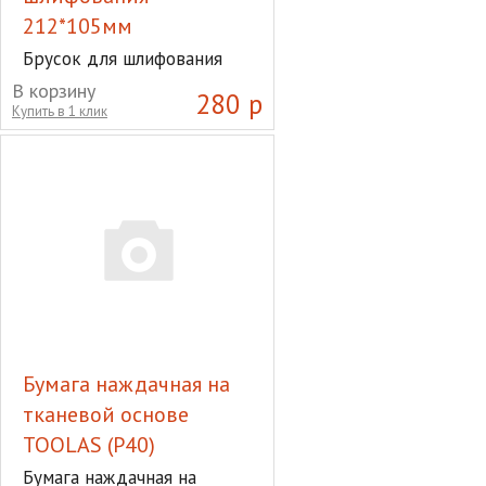
212*105мм
Брусок для шлифования
212*105мм
В корзину
280 р
Купить в 1 клик
Бумага наждачная на
тканевой основе
TOOLAS (Р40)
Бумага наждачная на