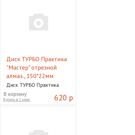
Диск ТУРБО Практика
"Мастер" отрезной
алмаз., 150*22мм
Диск ТУРБО Практика
"Мастер" отрезной алмаз.,
В корзину
620 р
150*22мм
Купить в 1 клик