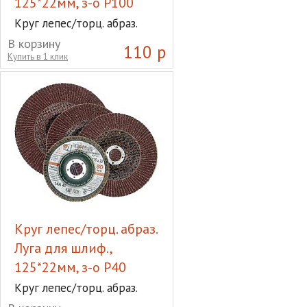
125*22мм, з-о Р100
Круг лепес/торц. абраз.
Луга для шлиф., 125*22мм,
В корзину
110 р
з-о Р100
Купить в 1 клик
Круг лепес/торц. абраз.
Луга для шлиф.,
125*22мм, з-о Р40
Круг лепес/торц. абраз.
Луга для шлиф., 125*22мм,