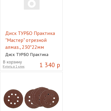
Диск ТУРБО Практика
"Мастер" отрезной
алмаз., 230*22мм
Диск ТУРБО Практика
"Мастер" отрезной алмаз.,
В корзину
1 340 р
230*22мм
Купить в 1 клик