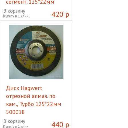
сегмент. 125*22мм
500008
В корзину
420 р
Купить в 1 клик
Диск Hagwert отрезной
алмаз. по кам., сухая резка,
сегмент. 125*22мм 500008
Диск Hagwert
отрезной алмаз. по
кам., Турбо 125*22мм
500018
Диск Hagwert отрезной
В корзину
440 р
Купить в 1 клик
алмаз. по кам., Турбо