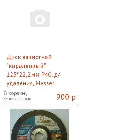
Диск зачистной
"коралловый"
125*22,2мм Р40, д/
удаления, Messer
Диск зачистной
В корзину
900 р
Купить в 1 клик
"коралловый" 125*22,2мм
Р40, д/удаления, Messer