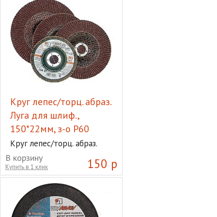
Круг лепес/торц. абраз.
Луга для шлиф.,
150*22мм, з-о Р60
Круг лепес/торц. абраз.
Луга для шлиф., 150*22мм,
В корзину
150 р
з-о Р60
Купить в 1 клик