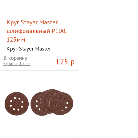
Круг Stayer Master
шлифовальный Р100,
125мм
Круг Stayer Master
шлифовальный Р100, 125мм
В корзину
125 р
Купить в 1 клик