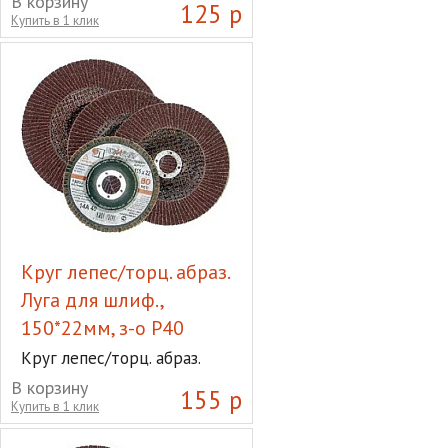
В корзину
125 р
з-о Р40
Купить в 1 клик
Круг лепес/торц. абраз.
Луга для шлиф.,
150*22мм, з-о Р40
Круг лепес/торц. абраз.
Луга для шлиф., 150*22мм,
В корзину
155 р
з-о Р40
Купить в 1 клик