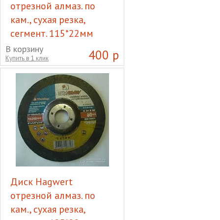
отрезной алмаз. по
кам., сухая резка,
сегмент. 115*22мм
500007
В корзину
400 р
Купить в 1 клик
Диск Hagwert отрезной
алмаз. по кам., сухая резка,
сегмент. 115*22мм 500007
Диск Hagwert
отрезной алмаз. по
кам., сухая резка,