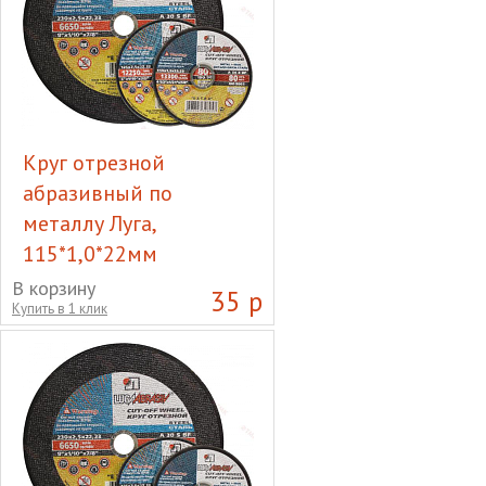
Круг отрезной
абразивный по
металлу Луга,
115*1,0*22мм
Круг отрезной абразивный
В корзину
35 р
Купить в 1 клик
по металлу Луга,
115*1,0*22мм