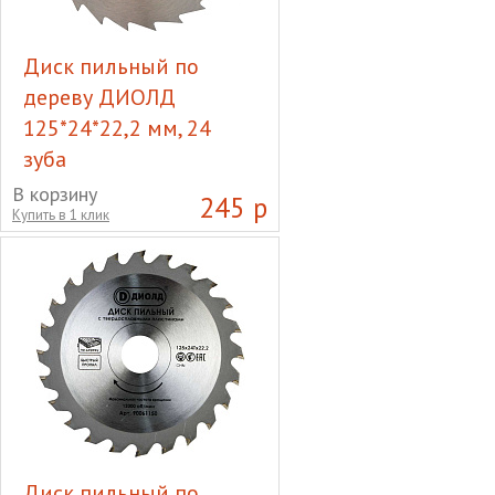
Диск пильный по
дереву ДИОЛД
125*24*22,2 мм, 24
зуба
Диск пильный по дереву
В корзину
245 р
Купить в 1 клик
ДИОЛД 125*24*22,2 мм, 24
зуба
Диск пильный по