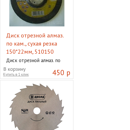
Диск отрезной алмаз.
по кам., сухая резка
150*22мм, 510150
Диск отрезной алмаз. по
кам., сухая резка 150*22мм,
В корзину
450 р
510150
Купить в 1 клик