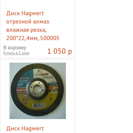
Диск Hagwert
отрезной алмаз.
влажная резка,
200*22,4мм, 500005
Диск Hagwert отрезной
В корзину
1 050 р
Купить в 1 клик
алмаз. влажная резка,
200*22,4мм, 500005
Диск Hagwert