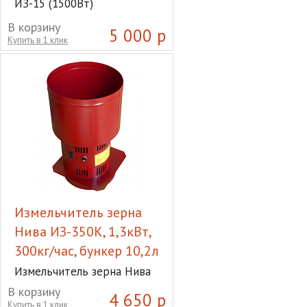
ИЗ-15 (1500Вт)
В корзину
5 000 р
Купить в 1 клик
Измельчитель зерна
Нива ИЗ-350К, 1,3кВт,
300кг/час, бункер 10,2л
Измельчитель зерна Нива
ИЗ-350К, 1,3кВт, 300кг/час,
В корзину
4 650 р
бункер 10,2л
Купить в 1 клик