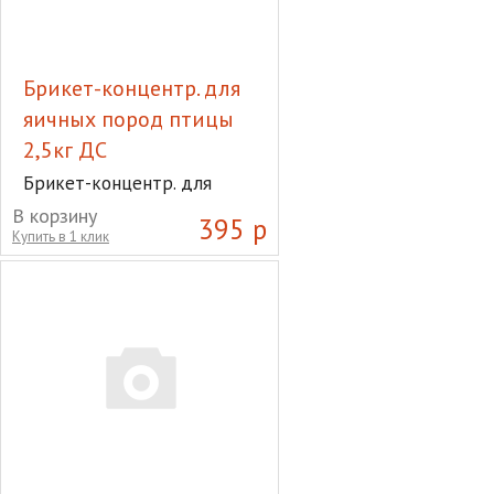
Брикет-концентр. для
яичных пород птицы
2,5кг ДС
Брикет-концентр. для
яичных пород птицы 2,5кг
В корзину
395 р
ДС
Купить в 1 клик