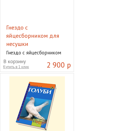
Гнездо с
яйцесборником для
несушки
Гнездо с яйцесборником
для несушки
В корзину
2 900 р
Купить в 1 клик