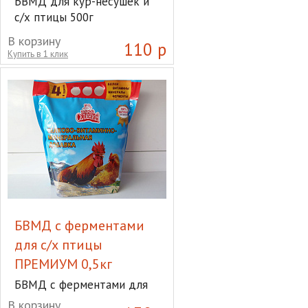
БВМД для кур-несушек и
с/х птицы 500г
В корзину
110 р
Купить в 1 клик
БВМД с ферментами
для с/х птицы
ПРЕМИУМ 0,5кг
БВМД с ферментами для
с/х птицы ПРЕМИУМ 0,5кг
В корзину