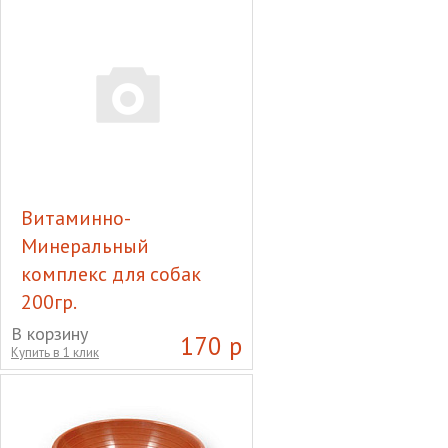
Витаминно-
Минеральный
комплекс для собак
200гр.
Витаминно-Минеральный
В корзину
170 р
Купить в 1 клик
комплекс для собак 200гр.