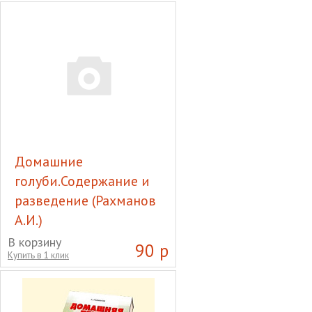
(Рахманов А.И.)
Домашние
голуби.Содержание и
разведение (Рахманов
А.И.)
Домашние
В корзину
90 р
Купить в 1 клик
голуби.Содержание и
разведение (Рахманов А.И.)