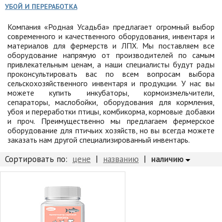
Товары для отдыха
УБОЙ И ПЕРЕРАБОТКА
Водоснабжение и полив
Компания «Родная Усадьба» предлагает огромный выбор
современного и качественного оборудования, инвентаря и
Пруды и бассейны
материалов для фермерств и ЛПХ. Мы поставляем все
Спецодежда
оборудование напрямую от производителей по самым
привлекательным ценам, а наши специалисты будут рады
Все для автолюбителей
проконсультировать вас по всем вопросам выбора
сельскохозяйственного инвентаря и продукции. У нас вы
Снегоуборочный инвентарь и реагенты
можете купить инкубаторы, кормоизмельчители,
Стройматериалы
сепараторы, маслобойки, оборудования для кормления,
убоя и переработки птицы, комбикорма, кормовые добавки
Подарочные сертификаты
и проч. Преимущественно мы предлагаем фермерское
оборудование для птичьих хозяйств, но вы всегда можете
заказать нам другой специализированный инвентарь.
|
|
наличию
Сортировать по:
цене
названию