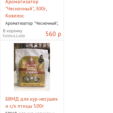
Ароматизатор
"Чесночный", 300г,
Ковелос
Ароматизатор "Чесночный",
300г, Ковелос
В корзину
560 р
Купить в 1 клик
БВМД для кур-несушек
и с/х птицы 500г