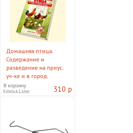
Домашняя птица.
Содержание и
разведение на приус.
уч-ке и в город.
условиях. (Рахманов
В корзину
310 р
Купить в 1 клик
А.И.)
Домашняя птица.
Содержание и разведение
на приус. уч-ке и в город.
условиях. (Рахманов А.И.)