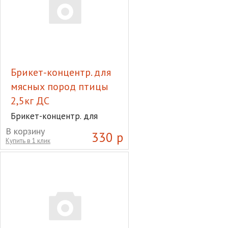
Брикет-концентр. для
мясных пород птицы
2,5кг ДС
Брикет-концентр. для
мясных пород птицы 2,5кг
В корзину
330 р
ДС
Купить в 1 клик