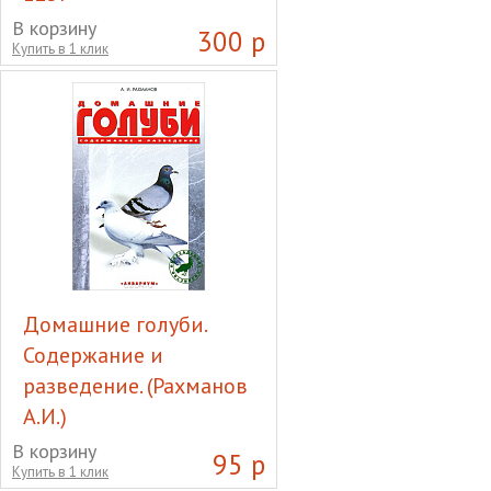
Добавка в корм д/улучш.
В корзину
300 р
Купить в 1 клик
шерсти животных, Ковелос,
125г
Домашние голуби.
Содержание и
разведение. (Рахманов
А.И.)
Домашние голуби.
В корзину
95 р
Купить в 1 клик
Содержание и разведение.