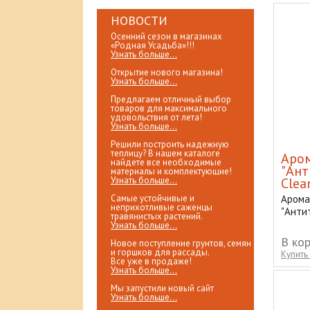
НОВОСТИ
Осенний сезон в магазинах
«Родная Усадьба»!!!
Узнать больше...
Открытие нового магазина!
Узнать больше...
Предлагаем отличный выбор
товаров для максимального
удовольствия от лета!
Узнать больше...
Решили построить надежную
теплицу? В нашем каталоге
Аром
найдете все необходимые
"Ант
материалы и комплектующие!
Узнать больше...
Clea
Самые устойчивые и
Арома
неприхотливые саженцы
"Анти
травянистых растений.
Узнать больше...
В ко
Новое поступление грунтов, семян
и горшков для рассады.
Купить 
Все уже в продаже!
Узнать больше...
Мы запустили новый сайт
Узнать больше...