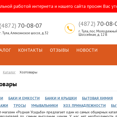
ильной работой интернета и нашего сайта просим Вас ут
(4872)
70-08-
(4872)
70-08-07
г. Тула, пос. Молодежный,
г. Тула, Алексинское шоссе, д.32
Шоссейная, д. 12 В
АЛОГ
КОНТАКТЫ
ОТЗЫВЫ
НОВОСТИ
Каталог
Хозтовары
овары
ИИ
БАКИ И ЕМКОСТИ
БАНКИ И КРЫШКИ
БЫТОВАЯ ХИМИЯ
ЛАЖИ
ТРОСЫ
УМЫВАЛЬНИКИ
ХОЗ. ПРИНАДЛЕЖНОСТИ
БЫ
т-магазин «Родная Усадьба» предлагает один из самых обширных катал
зводителей по самым выгодным ценам. У нас нет необходимости п