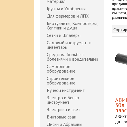
материал
продав
Грунты и Удобрения
практич
емкости
Для фермеров и ЛПХ
различн
Биотуалеты, Компостеры,
Септики и души
Сортир
Сетки и Шпалеры
Садовый инструмент и
инвентарь
Средства борьбы с
болезнями и вредителями
Самогонное
оборудование
Строительное
оборудование
Ручной инструмент
Электро и Бензо
АВИ
инструмент
30л.
Электрика и свет
плас
Винтовые сваи
АВИКО
дв. пр
Диски и Абразивы