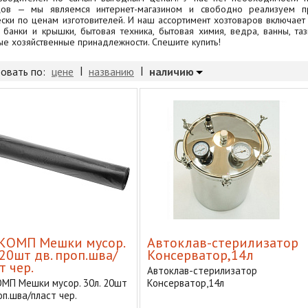
цов — мы являемся интернет-магазином и свободно реализуем п
ески по ценам изготовителей. И наш ассортимент хозтоваров включает 
, банки и крышки, бытовая техника, бытовая химия, ведра, ванны, тазы
ые хозяйственные принадлежности. Спешите купить!
|
|
наличию
овать по:
цене
названию
КОМП Мешки мусор.
Автоклав-стерилизатор
 20шт дв. проп.шва/
Консерватор,14л
т чер.
Автоклав-стерилизатор
МП Мешки мусор. 30л. 20шт
Консерватор,14л
оп.шва/пласт чер.