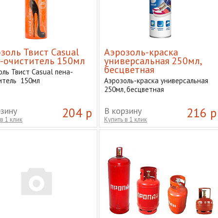
золь Твист Casual
Аэрозоль-краска
-очиститель 150мл
универсальная 250мл,
бесцветная
оль Твист Casual пена-
итель 150мл
Аэрозоль-краска универсальная
250мл, бесцветная
рзину
204 р
В корзину
216 р
в 1 клик
Купить в 1 клик