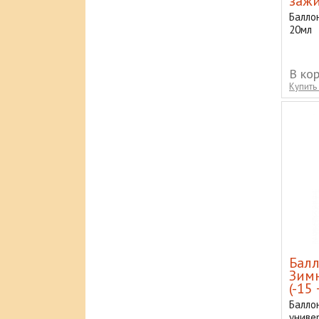
зажи
Балло
20мл
В ко
Купить 
Балл
Зимн
(-15
Баллон
универ