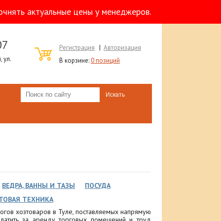
очнять актуальные цены у менеджеров.
07
Регистрация
|
Авторизация
 ул.
В корзине:
0 позиций
ВЕДРА, ВАННЫ И ТАЗЫ
ПОСУДА
ТОВАЯ ТЕХНИКА
огов хозтоваров в Туле, поставляемых напрямую
латить за аренду торговых помещений и труд