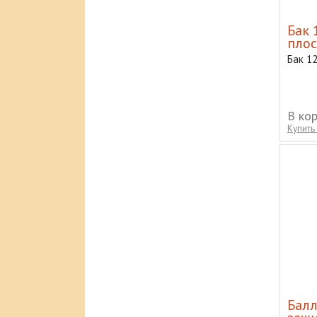
Бак 
пло
Бак 1
В ко
Купить 
Балл