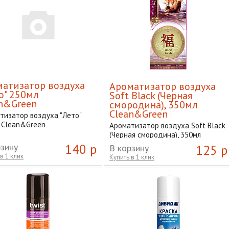
атизатор воздуха
Ароматизатор воздуха
о" 250мл
Soft Black (Черная
n&Green
смородина), 350мл
Clean&Green
тизатор воздуха "Лето"
 Clean&Green
Ароматизатор воздуха Soft Black
(Черная смородина), 350мл
Clean&Green
рзину
140 р
В корзину
125 р
в 1 клик
Купить в 1 клик