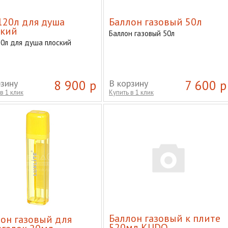
120л для душа
Баллон газовый 50л
ский
Баллон газовый 50л
20л для душа плоский
рзину
8 900 р
В корзину
7 600 р
в 1 клик
Купить в 1 клик
Баллон газовый к плите
он газовый для
520мл KUDO