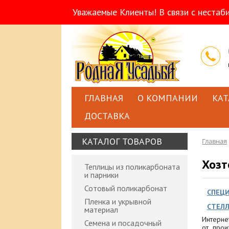
Уважаемые Клиенты! В связи с нестаб
ГЛАВНАЯ
О КОМПАНИИ
КАТ
ДОСТАВКА
КАТАЛОГ ТОВАРОВ
Главная
Хозт
Теплицы из поликарбоната
и парники
Сотовый поликарбонат
СПЕЦ
Пленка и укрывной
СТЕЛ
материал
Интерне
Семена и посадочный
от прои