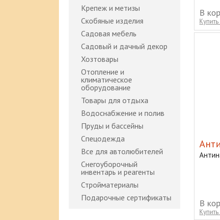
Крепеж и метизы
В ко
Скобяные изделия
Купить 
Садовая мебель
Садовый и дачный декор
Хозтовары
Отопление и
климатическое
оборудование
Товары для отдыха
Водоснабжение и полив
Пруды и бассейны
Спецодежда
Анти
Все для автолюбителей
Антин
Снегоуборочный
инвентарь и реагенты
Стройматериалы
Подарочные сертификаты
В ко
Купить 