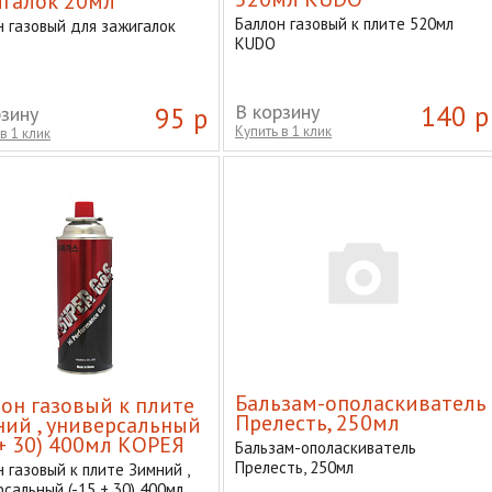
галок 20мл
Баллон газовый к плите 520мл
н газовый для зажигалок
KUDO
В корзину
140 р
рзину
95 р
Купить в 1 клик
в 1 клик
Бальзам-ополаскиватель
он газовый к плите
Прелесть, 250мл
ий , универсальный
 + 30) 400мл КОРЕЯ
Бальзам-ополаскиватель
Прелесть, 250мл
 газовый к плите Зимний ,
сальный (-15 + 30) 400мл