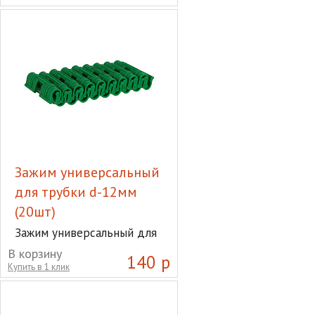
Зажим универсальный
для трубки d-12мм
(20шт)
Зажим универсальный для
трубки d-12мм (20шт)
В корзину
140 р
Купить в 1 клик