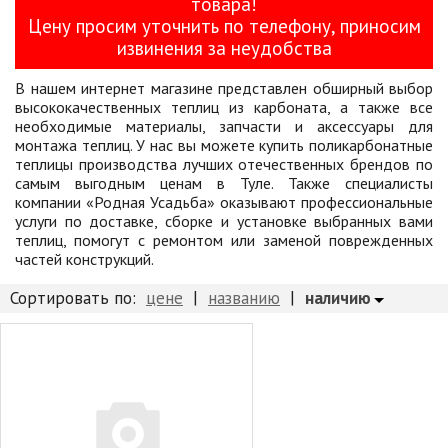
товара!
Товары для отдыха
Цену просим уточнить по телефону, приносим
Водоснабжение и полив
извинения за неудобства
Пруды и бассейны
В нашем интернет магазине представлен обширный выбор
высококачественных теплиц из карбоната, а также все
Спецодежда
необходимые материалы, запчасти и аксессуары для
Все для автолюбителей
монтажа теплиц. У нас вы можете купить поликарбонатные
теплицы производства лучших отечественных брендов по
Снегоуборочный инвентарь и реагенты
самым выгодным ценам в Туле. Также специалисты
компании «Родная Усадьба» оказывают профессиональные
Стройматериалы
услуги по доставке, сборке и установке выбранных вами
Подарочные сертификаты
теплиц, помогут с ремонтом или заменой поврежденных
частей конструкций.
|
|
наличию
Сортировать по:
цене
названию