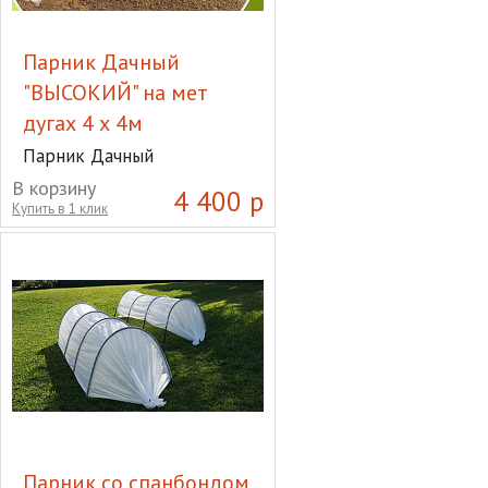
Парник Дачный
"ВЫСОКИЙ" на мет
дугах 4 х 4м
Парник Дачный
"ВЫСОКИЙ" на мет дугах 4
В корзину
4 400 р
х 4м
Купить в 1 клик
Парник со спанбондом