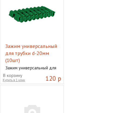
Зажим универсальный
для трубки d-20мм
(10шт)
Зажим универсальный для
трубки d-20мм (10шт)
В корзину
120 р
Купить в 1 клик