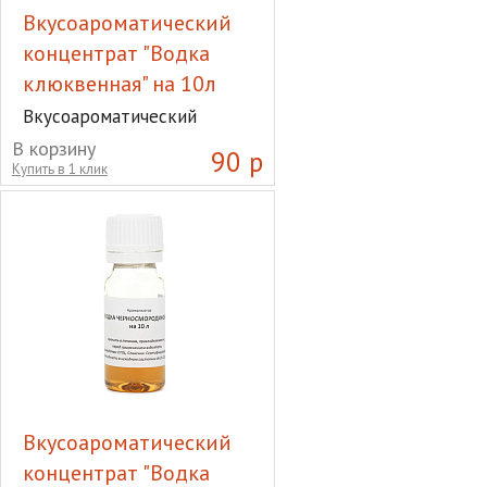
Вкусоароматический
концентрат "Водка
клюквенная" на 10л
Вкусоароматический
концентрат "Водка
В корзину
90 р
клюквенная" на 10л
Купить в 1 клик
Вкусоароматический
концентрат "Водка