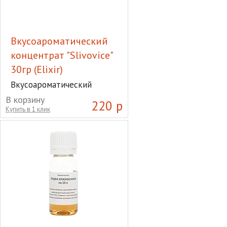
Вкусоароматический
концентрат "Slivovice"
30гр (Elixir)
Вкусоароматический
концентрат "Slivovice" 30гр
В корзину
220 р
(Elixir)
Купить в 1 клик