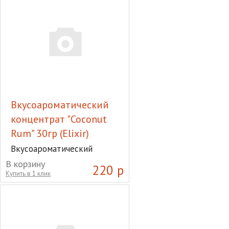
Вкусоароматический
концентрат "Coconut
Rum" 30гр (Elixir)
Вкусоароматический
концентрат "Coconut Rum"
В корзину
220 р
30гр (Elixir)
Купить в 1 клик