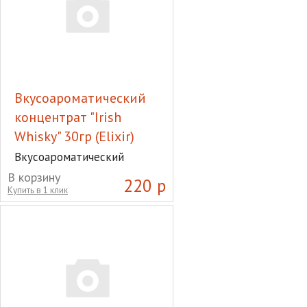
Вкусоароматический
концентрат "Irish
Whisky" 30гр (Elixir)
Вкусоароматический
концентрат "Irish Whisky"
В корзину
220 р
30гр (Elixir)
Купить в 1 клик