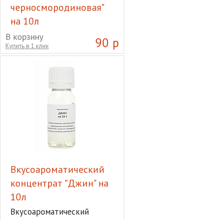
черносмородиновая"
на 10л
Вкусоароматический
В корзину
90 р
Купить в 1 клик
концентрат "Водка
черносмородиновая" на
10л
Вкусоароматический
концентрат "Джин" на
10л
Вкусоароматический