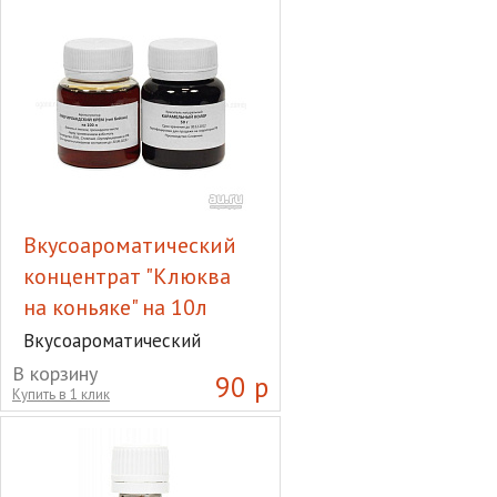
Вкусоароматический
концентрат "Клюква
на коньяке" на 10л
Вкусоароматический
концентрат "Клюква на
В корзину
90 р
коньяке" на 10л
Купить в 1 клик