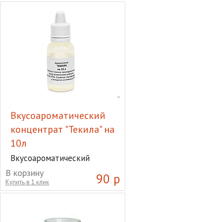
Вкусоароматический
концентрат "Текила" на
10л
Вкусоароматический
концентрат "Текила" на 10л
В корзину
90 р
Купить в 1 клик