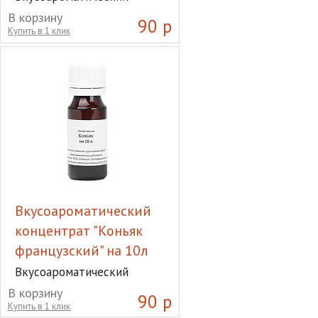
концентрат "Коньяк
В корзину
90 р
фисташковый" на 10л
Купить в 1 клик
Вкусоароматический
концентрат "Коньяк
французский" на 10л
Вкусоароматический
концентрат "Коньяк
В корзину
90 р
французский" на 10л
Купить в 1 клик