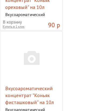
концентрат "Коньяк
ореховый" на 10л
Вкусоароматический
концентрат "Коньяк
В корзину
90 р
ореховый" на 10л
Купить в 1 клик
Вкусоароматический
концентрат "Коньяк
фисташковый" на 10л
Вкусоароматический