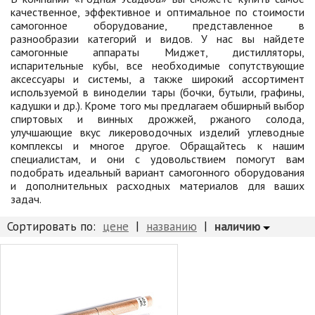
Товары для отдыха
качественное, эффективное и оптимальное по стоимости
самогонное оборудование, представленное в
Водоснабжение и полив
разнообразии категорий и видов. У нас вы найдете
самогонные аппараты Миджет, дистилляторы,
Пруды и бассейны
испарительные кубы, все необходимые сопутствующие
Спецодежда
аксессуары и системы, а также широкий ассортимент
используемой в виноделии тары (бочки, бутыли, графины,
Все для автолюбителей
кадушки и др.). Кроме того мы предлагаем обширный выбор
спиртовых и винных дрожжей, ржаного солода,
Снегоуборочный инвентарь и реагенты
улучшающие вкус ликероводочных изделий углеводные
Стройматериалы
комплексы и многое другое. Обращайтесь к нашим
специалистам, и они с удовольствием помогут вам
Подарочные сертификаты
подобрать идеальный вариант самогонного оборудования
и дополнительных расходных материалов для ваших
задач.
|
|
наличию
Сортировать по:
цене
названию