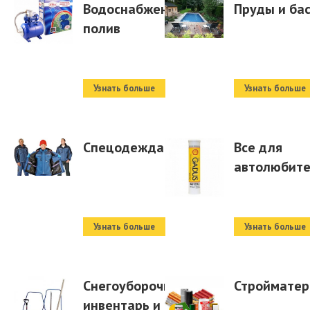
Водоснабжение и
Пруды и ба
полив
Узнать больше
Узнать больше
Спецодежда
Все для
автолюбит
Узнать больше
Узнать больше
Снегоуборочный
Строймате
инвентарь и