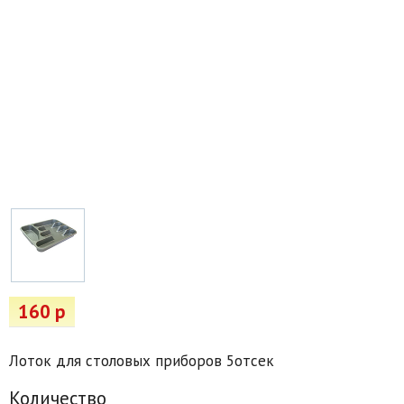
Товары для отдыха
Водоснабжение и полив
Пруды и бассейны
Спецодежда
Все для автолюбителей
Снегоуборочный инвентарь и реагенты
Стройматериалы
Подарочные сертификаты
160 р
Лоток для столовых приборов 5отсек
Количество