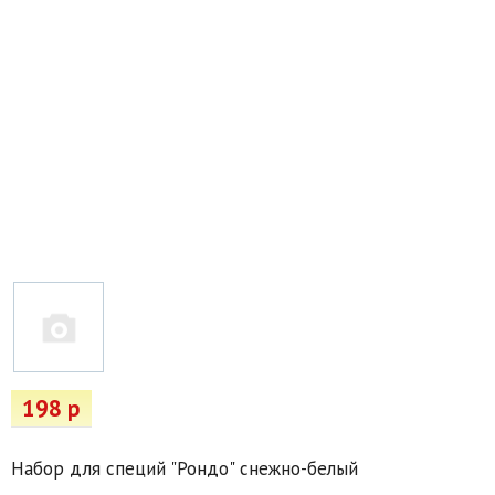
Товары для отдыха
Водоснабжение и полив
Пруды и бассейны
Спецодежда
Все для автолюбителей
Снегоуборочный инвентарь и реагенты
Стройматериалы
Подарочные сертификаты
198 р
Набор для специй "Рондо" снежно-белый