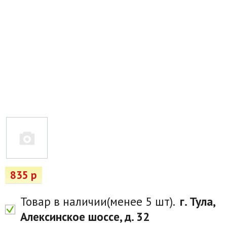
Товары для отдыха
Водоснабжение и полив
Пруды и бассейны
Спецодежда
Все для автолюбителей
Снегоуборочный инвентарь и реагенты
Стройматериалы
Подарочные сертификаты
835 р
Товар в наличии(менее 5 шт).
г. Тула,
Алексинское шоссе, д. 32