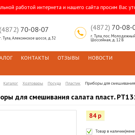
ильной работой интернета и нашего сайта просим Вас ут
(4872)
70-08-
(4872)
70-08-07
г. Тула, пос. Молодежный,
г. Тула, Алексинское шоссе, д.32
Шоссейная, д. 12 В
АЛОГ
КОНТАКТЫ
ОТЗЫВЫ
НОВОСТИ
Каталог
Хозтовары
Посуда
Пластик
Приборы для смешивания с
оры для смешивания салата пласт. РТ13
84 р
Товар в наличии(менее