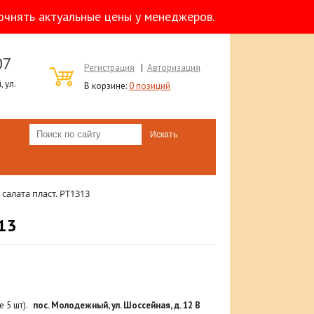
очнять актуальные цены у менеджеров.
07
Регистрация
|
Авторизация
 ул.
В корзине:
0 позиций
алата пласт. РТ1313
13
 5 шт).
пос. Молодежный, ул. Шоссейная, д. 12 В