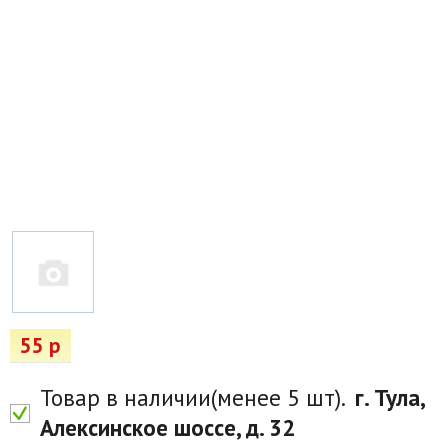
Товары для отдыха
Водоснабжение и полив
Пруды и бассейны
Спецодежда
Все для автолюбителей
Снегоуборочный инвентарь и реагенты
Стройматериалы
Подарочные сертификаты
55 р
Товар в наличии(менее 5 шт).
г. Тула,
Алексинское шоссе, д. 32