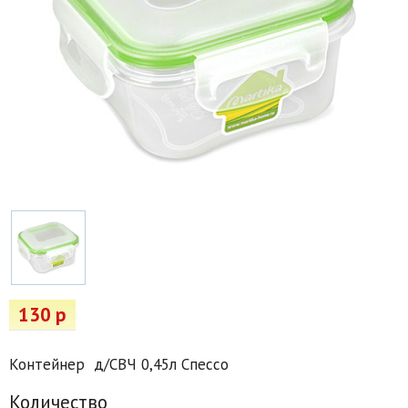
Товары для отдыха
Водоснабжение и полив
Пруды и бассейны
Спецодежда
Все для автолюбителей
Снегоуборочный инвентарь и реагенты
Стройматериалы
Подарочные сертификаты
130 р
Контейнер д/СВЧ 0,45л Спессо
Количество