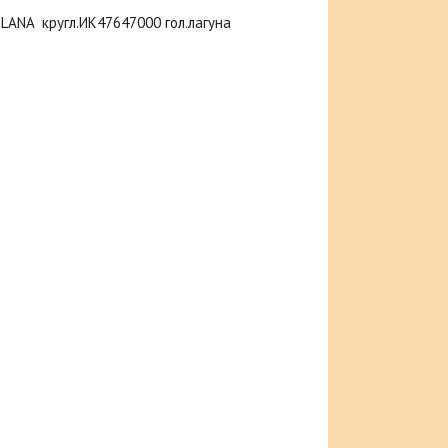
LANA кругл.ИК47647000 гол.лагуна