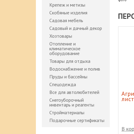
Крепеж и метизы
Скобяные изделия
ПЕР
Садовая мебель
Садовый и дачный декор
Хозтовары
Отопление и
климатическое
оборудование
Товары для отдыха
Водоснабжение и полив
Пруды и бассейны
Спецодежда
Все для автолюбителей
зовый 50л
Банка 1,5л ско
Агри
лист
Снегоуборочный
инвентарь и реагенты
Стройматериалы
Подарочные сертификаты
В корзину
В ко
7 600 р
55 р