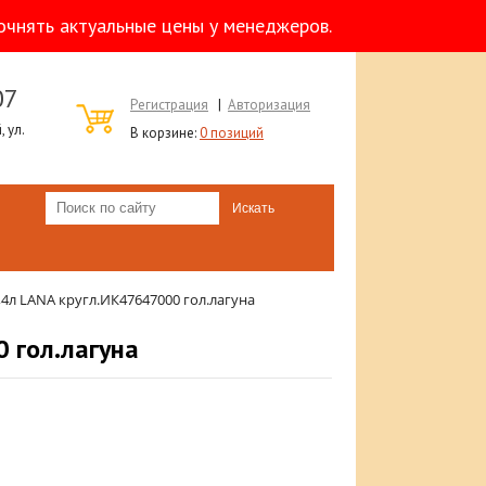
очнять актуальные цены у менеджеров.
07
Регистрация
|
Авторизация
 ул.
В корзине:
0 позиций
,4л LANA кругл.ИК47647000 гол.лагуна
 гол.лагуна