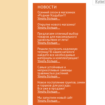
клик
Купить в 1 клик
Купит
НОВОСТИ
Осенний сезон в магазинах
«Родная Усадьба»!!!
Узнать больше...
Открытие нового магазина!
Узнать больше...
Предлагаем отличный выбор
товаров для максимального
удовольствия от лета!
Узнать больше...
Решили построить надежную
теплицу? В нашем каталоге
найдете все необходимые
материалы и комплектующие!
Узнать больше...
Самые устойчивые и
неприхотливые саженцы
травянистых растений.
Узнать больше...
Новое поступление грунтов, семян
и горшков для рассады.
Все уже в продаже!
Узнать больше...
Мы запустили новый сайт
Узнать больше...