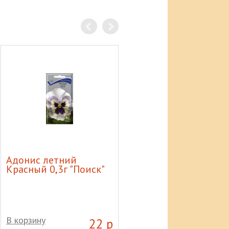
Адонис летний
Баллон газовый 50л
Красный 0,3г "Поиск"
В корзину
В корзину
22 р
7 60