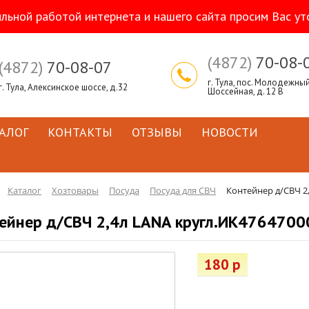
ильной работой интернета и нашего сайта просим Вас ут
(4872)
70-08-
(4872)
70-08-07
г. Тула, пос. Молодежный,
г. Тула, Алексинское шоссе, д.32
Шоссейная, д. 12 В
АЛОГ
КОНТАКТЫ
ОТЗЫВЫ
НОВОСТИ
Каталог
Хозтовары
Посуда
Посуда для СВЧ
Контейнер д/СВЧ 2
ейнер д/СВЧ 2,4л LANA кругл.ИК47647000
180 р