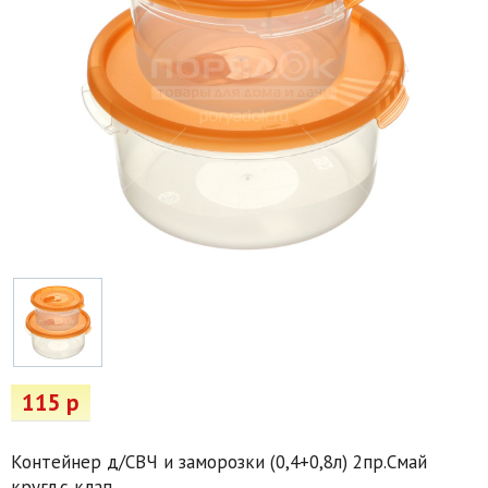
Товары для отдыха
Водоснабжение и полив
Пруды и бассейны
Спецодежда
Все для автолюбителей
Снегоуборочный инвентарь и реагенты
Стройматериалы
Подарочные сертификаты
115 р
Контейнер д/СВЧ и заморозки (0,4+0,8л) 2пр.Смай
кругл.с клап.